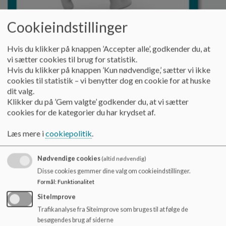
Cookieindstillinger
Ledelsens nyhedsbrev
Hvis du klikker på knappen ’Accepter alle’, godkender du, at
vi sætter cookies til brug for statistik.
Herunder finder du de seneste nyhedsbreve fra
Hvis du klikker på knappen ’Kun nødvendige,’ sætter vi ikke
ledelsen på Vibeskolen.
cookies til statistik – vi benytter dog en cookie for at huske
dit valg.
Læs mere
Klikker du på ’Gem valgte’ godkender du, at vi sætter
cookies for de kategorier du har krydset af.
Læs mere i
cookiepolitik
.
Nødvendige cookies
(altid nødvendig)
Disse cookies gemmer dine valg om cookieindstillinger.
Formål
:
Funktionalitet
SiteImprove
Trafikanalyse fra Siteimprove som bruges til at følge de
besøgendes brug af siderne