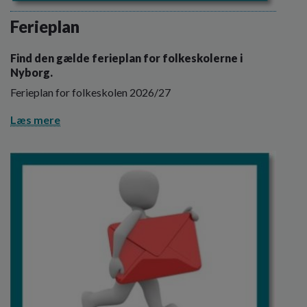
o
l
Ferieplan
d
e
Find den gælde ferieplan for folkeskolerne i
t
Nyborg.
Ferieplan for folkeskolen 2026/27
Læs mere