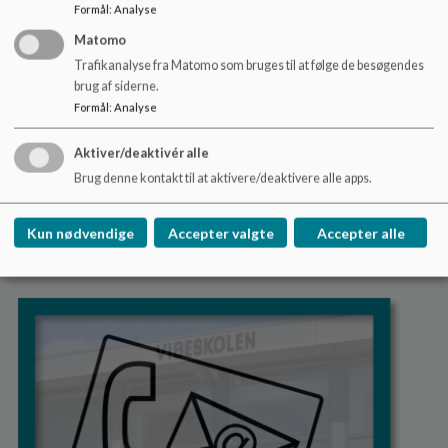
Formål
:
Analyse
Matomo
Trafikanalyse fra Matomo som bruges til at følge de besøgendes
brug af siderne.
Vores Facebookside
Formål
:
Analyse
Få et unikt indblik i skolens hverdag!
Aktiver/deaktivér alle
På vores Facebookside deler vi løbende nyt, glimt fra
Brug denne kontakt til at aktivere/deaktivere alle apps.
aktiviteter, arrangementer og fællesskab – alt det, der
gør vores skole levende og nærvære
Kun nødvendige
Accepter valgte
Accepter alle
Læs mere